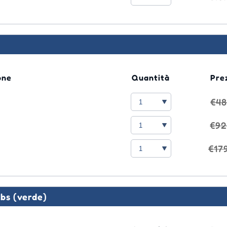
one
Quantità
Pre
€48
€92
€17
lbs (verde)