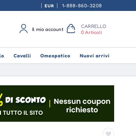
1-888-860-3208
EUR
CARRELLO
Il mio account
0 Articoli
lo
Cavalli
Omeopatico
Nuovi arrivi