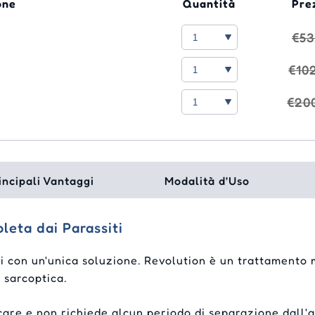
one
Quantità
Pre
€53
€10
€20
incipali Vantaggi
Modalità d'Uso
leta dai Parassiti
iti con un'unica soluzione. Revolution è un trattamento
a sarcoptica.
icare e non richiede alcun periodo di separazione dall