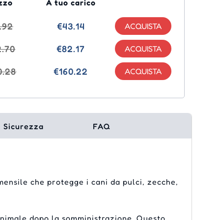
zzo
A tuo carico
.92
€43.14
2.70
€82.17
0.28
€160.22
Sicurezza
FAQ
 mensile che protegge i cani da pulci, zecche,
'animale dopo la somministrazione. Questo