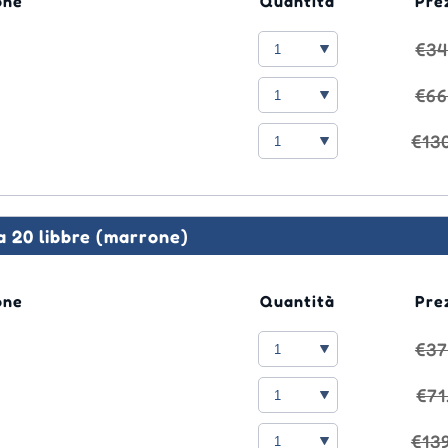
one
Quantità
Pre
€34
€66
€13
 a 20 libbre (marrone)
one
Quantità
Pre
€37
€71
€13