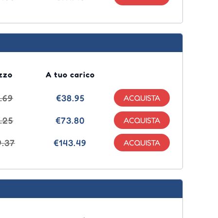
zzo
A tuo carico
.69
€38.95
.25
€73.80
9.37
€143.49