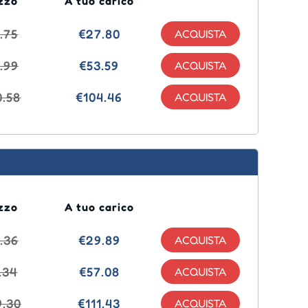
zzo
A tuo carico
.75
€27.80
.99
€53.59
0.58
€104.46
zzo
A tuo carico
.36
€29.89
.34
€57.08
9.30
€111.43