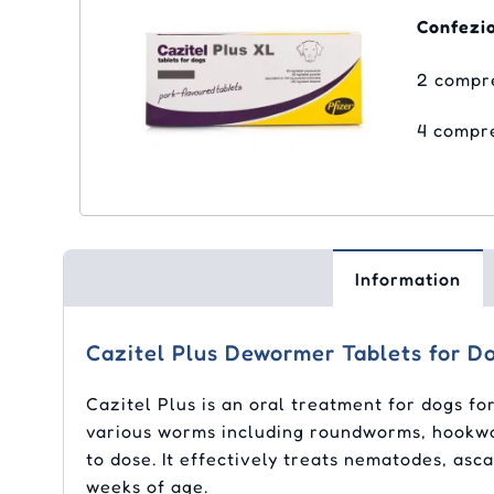
Confezi
2 compr
4 compr
Information
Cazitel Plus Dewormer Tablets for D
Cazitel Plus is an oral treatment for dogs f
various worms including roundworms, hookwor
to dose. It effectively treats nematodes, asca
weeks of age.