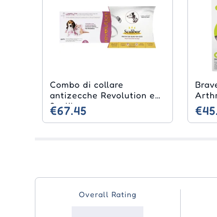
Combo di collare
Brav
antizecche Revolution e
Arth
Scalibor
€67.45
€45
Overall Rating