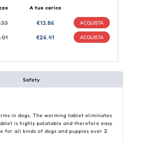
zzo
A tuo carico
.33
€13.86
.01
€26.41
Safety
orms in dogs. The worming tablet eliminates
let is highly palatable and therefore easy
fe for all kinds of dogs and puppies over 2