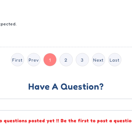
xpected.
First
Prev
1
2
3
Next
Last
Have A Question?
o questions posted yet !! Be the first to post a questio