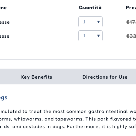
one
Quantità
Pre
€17
esse
€33
esse
Key Benefits
Directions for Use
ogs
ormulated to treat the most common gastrointestinal w
ms, whipworms, and tapeworms. This pork flavored tab
rids, and cestodes in dogs. Furthermore, it is highly sa