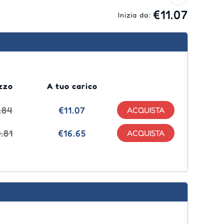
€11.07
Inizia da:
zzo
A tuo carico
.84
€11.07
.81
€16.65