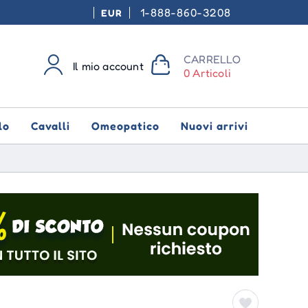
1-888-860-3208
EUR
CARRELLO
Il mio account
0 Articoli
lo
Cavalli
Omeopatico
Nuovi arrivi