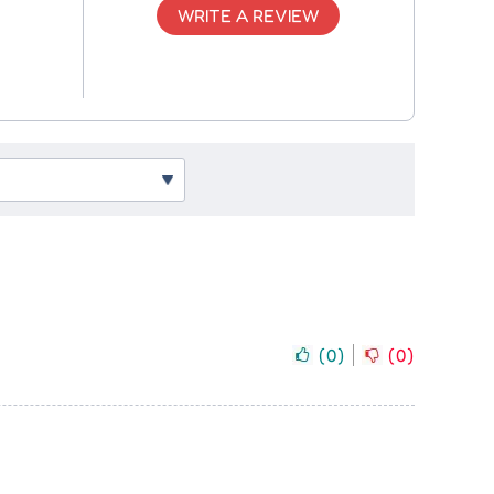
WRITE A REVIEW
(
0
)
(
0
)