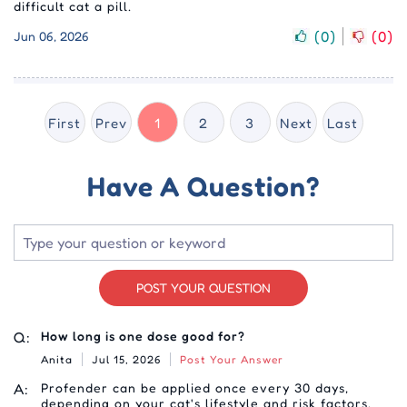
difficult cat a pill.
(
0
)
(
0
)
Jun 06, 2026
First
Prev
1
2
3
Next
Last
Have A Question?
POST YOUR QUESTION
Q:
How long is one dose good for?
Anita
Jul 15, 2026
Post Your Answer
A:
Profender can be applied once every 30 days,
depending on your cat's lifestyle and risk factors.