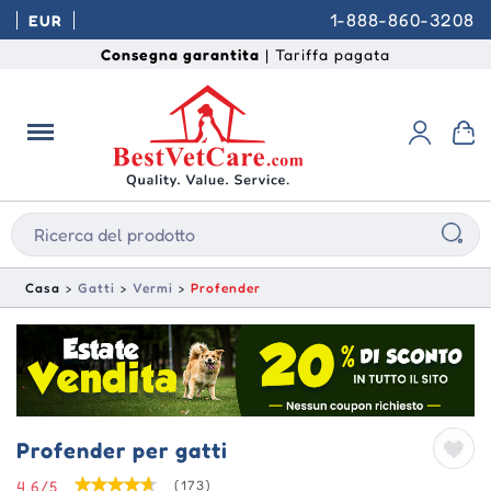
1-888-860-3208
EUR
Consegna garantita
| Tariffa pagata
Casa
Gatti
Vermi
Profender
Profender per gatti
4.6/5
(173)