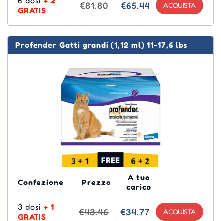
6 dosi
+ 2
€81.80
€65.44
GRATIS
Profender Gatti grandi (1,12 ml) 11-17,6 lbs
A tuo
Confezione
Prezzo
carico
3 dosi
+ 1
€43.46
€34.77
GRATIS