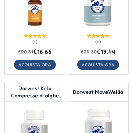
(1)
(2)
€16.65
€19.44
€20.81
€24.30
ACQUISTA ORA
ACQUISTA ORA
Dorwest Kelp
Dorwest MoveWellia
Compresse di alghe
marine per cani e gatti