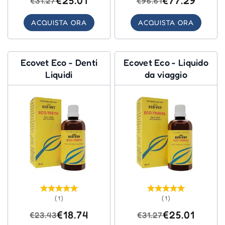
€25.01
€77.29
€31.27
€96.61
ACQUISTA ORA
ACQUISTA ORA
Ecovet Eco - Denti
Ecovet Eco - Liquido
Liquidi
da viaggio
(1)
(1)
€18.74
€25.01
€23.43
€31.27