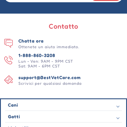
Contatto
Chatta ora
Ottenete un aiuto immediato.
1-888-860-3208
Lun - Ven: 9AM - 9PM CST
Sat: 9AM - 6PM CST
support@BestVetCare.com
Scrivici per qualsiasi domanda
Cani
Pulci e zecche
Gatti
Vermi cardiaci
Pulci e zecche