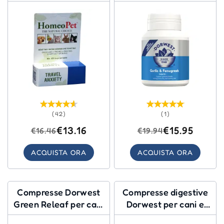
cani
(42)
(1)
€13.16
€15.95
€16.46
€19.94
ACQUISTA ORA
ACQUISTA ORA
Compresse Dorwest
Compresse digestive
Green Releaf per cani
Dorwest per cani e
e gatti
gatti