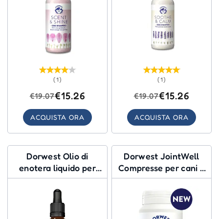
(1)
(1)
€15.26
€15.26
€19.07
€19.07
ACQUISTA ORA
ACQUISTA ORA
Dorwest Olio di
Dorwest JointWell
enotera liquido per
Compresse per cani e
cani e gatti
gatti