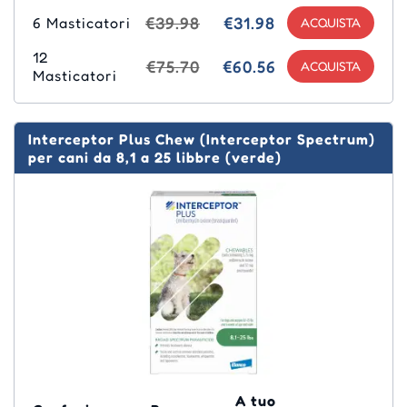
€39.98
€31.98
6 Masticatori
12
€75.70
€60.56
Masticatori
Interceptor Plus Chew (Interceptor Spectrum)
per cani da 8,1 a 25 libbre (verde)
A tuo