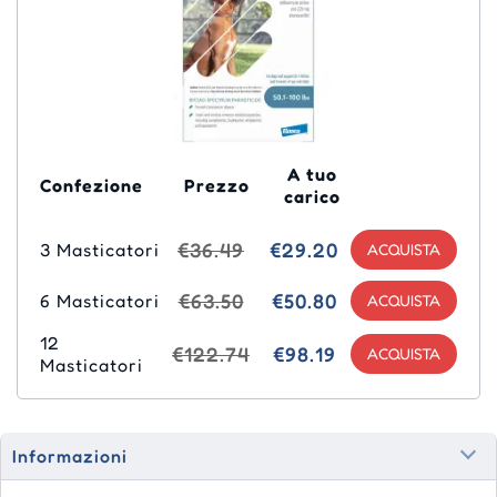
A tuo
Confezione
Prezzo
carico
€36.49
€29.20
3 Masticatori
€63.50
€50.80
6 Masticatori
12
€122.74
€98.19
Masticatori
Informazioni