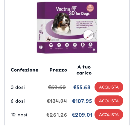
A tuo
Confezione
Prezzo
carico
€69.60
€55.68
3 dosi
€134.94
€107.95
6 dosi
€261.26
€209.01
12 dosi