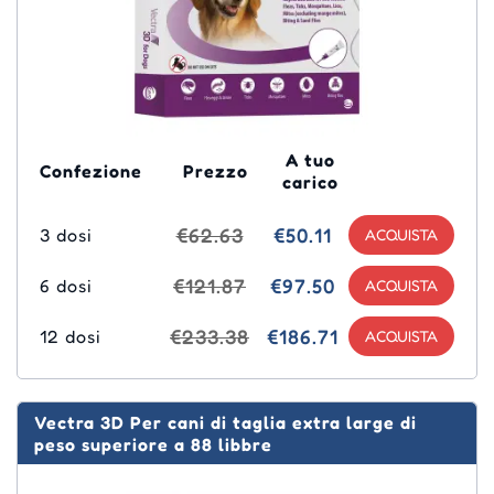
A tuo
Confezione
Prezzo
carico
€62.63
€50.11
3 dosi
€121.87
€97.50
6 dosi
€233.38
€186.71
12 dosi
Vectra 3D Per cani di taglia extra large di
peso superiore a 88 libbre