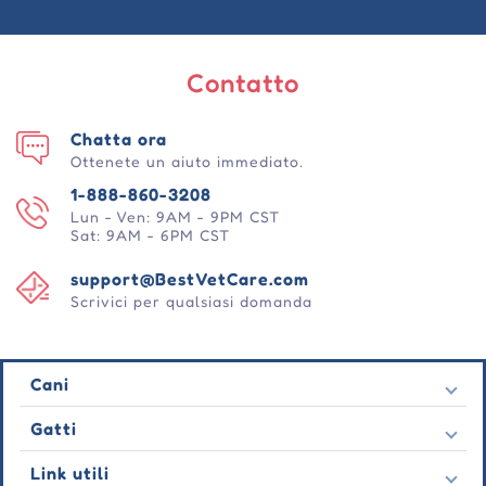
Contatto
Chatta ora
Ottenete un aiuto immediato.
1-888-860-3208
Lun - Ven: 9AM - 9PM CST
Sat: 9AM - 6PM CST
support@BestVetCare.com
Scrivici per qualsiasi domanda
Cani
Pulci e zecche
Gatti
Vermi cardiaci
Pulci e zecche
Link utili
Vermi