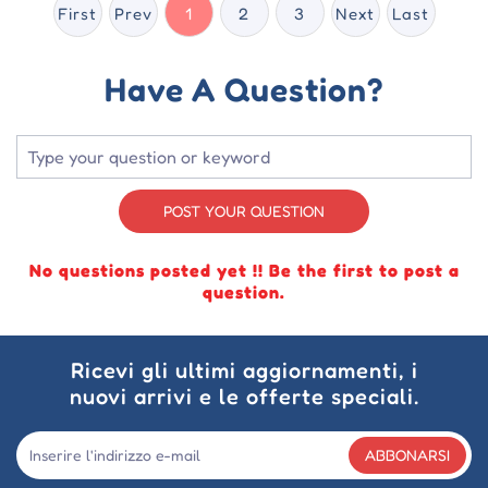
First
Prev
1
2
3
Next
Last
Have A Question?
POST YOUR QUESTION
No questions posted yet !! Be the first to post a
question.
Ricevi gli ultimi aggiornamenti, i
nuovi arrivi e le offerte speciali.
ABBONARSI