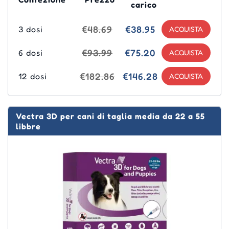
carico
€48.69
€38.95
3 dosi
€93.99
€75.20
6 dosi
€182.86
€146.28
12 dosi
Vectra 3D per cani di taglia media da 22 a 55
libbre