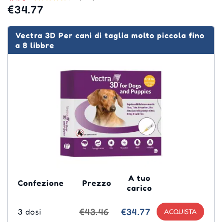
€34.77
Vectra 3D Per cani di taglia molto piccola fino
a 8 libbre
A tuo
Confezione
Prezzo
carico
€43.46
€34.77
3 dosi