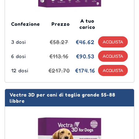
A tuo
Confezione
Prezzo
carico
€58.27
€46.62
3 dosi
€113.16
€90.53
6 dosi
€217.70
€174.16
12 dosi
Vectra 3D per cani di taglia grande 55-88
libbre