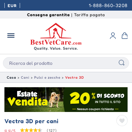
1-888-860-3208
EUR
Consegna garantita
| Tariffa pagata
Casa
Cani
Pulci e zecche
Vectra 3D
Vectra 3D per cani
4.4/5
(127)