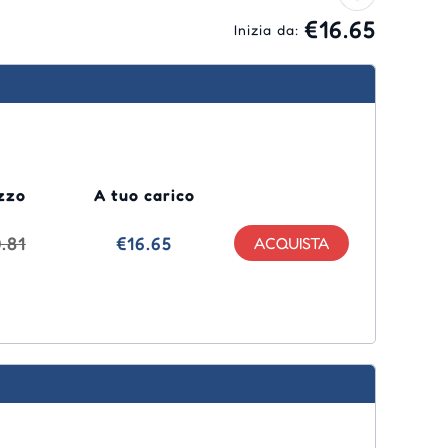
€16.65
Inizia da:
zzo
A tuo carico
.81
€16.65