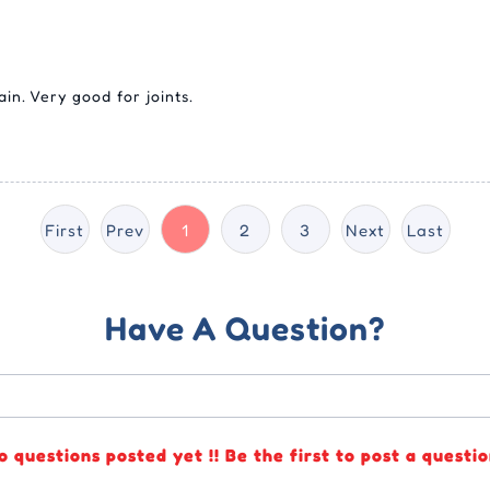
in. Very good for joints.
First
Prev
1
2
3
Next
Last
Have A Question?
o questions posted yet !! Be the first to post a questio