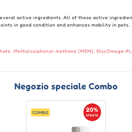
everal active ingredients. All of these active ingredi
joints in good condition and enhances mobility in pets.
lphate, Methylsulphonyl-methane (MSM), GlycOmega-PL
Negozio speciale Combo
20%
COMBO
SPENTO