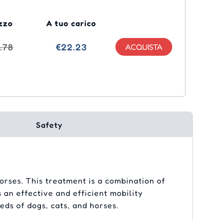
zzo
A tuo carico
.78
€22.23
Safety
orses. This treatment is a combination of
 an effective and efficient mobility
eeds of dogs, cats, and horses.