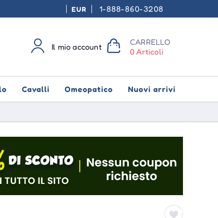
1-888-860-3208
EUR
CARRELLO
Il mio account
0 Articoli
lo
Cavalli
Omeopatico
Nuovi arrivi