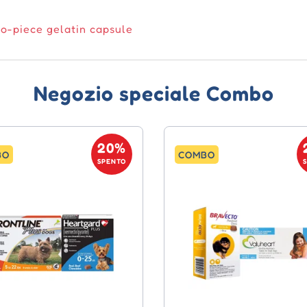
o-piece gelatin capsule
Negozio speciale Combo
20%
BO
COMBO
SPENTO