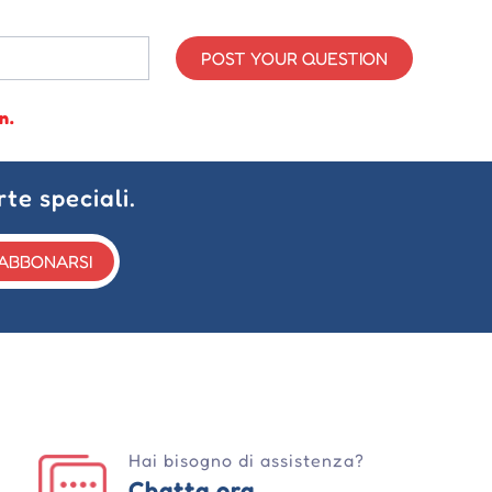
POST YOUR QUESTION
n.
rte speciali.
ABBONARSI
Hai bisogno di assistenza?
Chatta ora