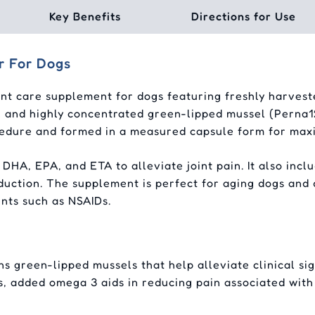
Key Benefits
Directions for Use
r For Dogs
nt care supplement for dogs featuring freshly harves
al and highly concentrated green-lipped mussel (Perna1
cedure and formed in a measured capsule form for max
 DHA, EPA, and ETA to alleviate joint pain. It also inc
oduction. The supplement is perfect for aging dogs and
ents such as NSAIDs.
green-lipped mussels that help alleviate clinical sign
, added omega 3 aids in reducing pain associated with 