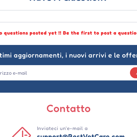
o questions posted yet !! Be the first to post a questio
ltimi aggiornamenti, i nuovi arrivi e le offe
Contatto
Inviateci un'e-mail a
support@BestVetCare.com