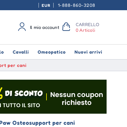
1-888-860-3208
EUR
CARRELLO
Il mio account
0 Articoli
lo
Cavalli
Omeopatico
Nuovi arrivi
ort per cani
i Paw Osteosupport per cani